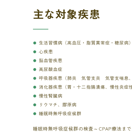
主な対象疾患
生活習慣病（高血圧・脂質異常症・糖尿病
心疾患
脳血管疾患
高尿酸血症
呼吸器疾患（肺炎 気管支炎 気管支喘息、
消化器疾患（胃・十二指腸潰瘍、慢性炎症
慢性腎臓病
リウマチ、膠原病
睡眠時無呼吸症候群
睡眠時無呼吸症候群の検査～CPAP療法ま