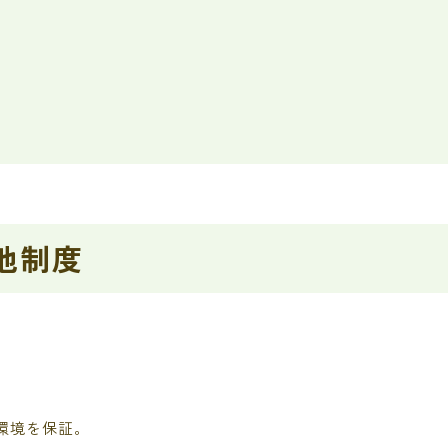
他制度
）
環境を保証。